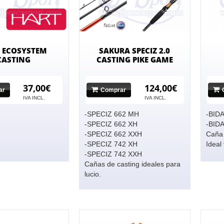
 ECOSYSTEM
SAKURA SPECIZ 2.0
CASTING
CASTING PIKE GAME
37,00€
124,00€
ar
Comprar
IVA INCL.
IVA INCL.
-SPECIZ 662 MH
-BIDA
-SPECIZ 662 XH
-BID
-SPECIZ 662 XXH
Caña 
-SPECIZ 742 XH
Ideal 
-SPECIZ 742 XXH
Cañas de casting ideales para
lucio.