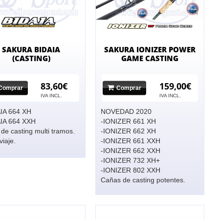
SAKURA BIDAIA
SAKURA IONIZER POWER
(CASTING)
GAME CASTING
83,60€
159,00€
Comprar
Comprar
IVA INCL.
IVA INCL.
IA 664 XH
NOVEDAD 2020
AIA 664 XXH
-IONIZER 661 XH
de casting multi tramos.
-IONIZER 662 XH
viaje.
-IONIZER 661 XXH
-IONIZER 662 XXH
-IONIZER 732 XH+
-IONIZER 802 XXH
Cañas de casting potentes.