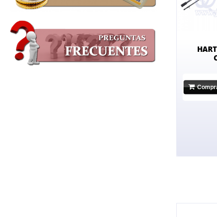
HART
Compr