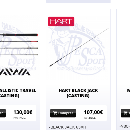
ALLISTIC TRAVEL
HART BLACK JACK
M
CASTING)
(CASTING)
130,00€
107,00€
ar
Comprar
IVA INCL.
IVA INCL.
-MSC-
-BLACK JACK 63XH