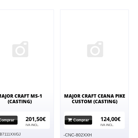
AJOR CRAFT MS-1
MAJOR CRAFT CEANA PIKE
(CASTING)
CUSTOM (CASTING)
201,50€
124,00€
Comprar
Comprar
No hay imagen
IVA INCL.
No hay imagen
IVA INCL.
B7111XX/GJ
-CNC-802XXH