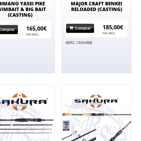
HIMANO YASEI PIKE
MAJOR CRAFT BENKEI
IMBAIT & BIG BAIT
RELOADED (CASTING)
(CASTING)
185,00€
165,00€
Comprar
Comprar
IVA INCL.
IVA INCL.
-BIRC-78XH/BB