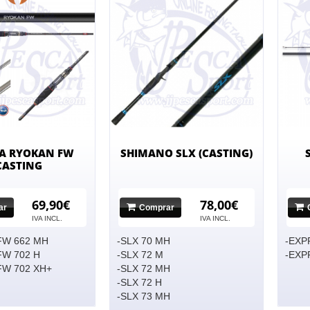
A RYOKAN FW
SHIMANO SLX (CASTING)
CASTING
69,90€
78,00€
ar
Comprar
IVA INCL.
IVA INCL.
FW 662 MH
-SLX 70 MH
-EXP
FW 702 H
-SLX 72 M
-EXP
FW 702 XH+
-SLX 72 MH
-SLX 72 H
-SLX 73 MH