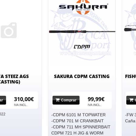
A STEEZ AGS
SAKURA CDPM CASTING
FISH
CASTING)
310,00€
99,99€
ar
Comprar
o hay imagen
IVA INCL.
IVA INCL.
022
-CDPM 6101 M TOPWATER
-FW 3
-CDPM 701 M CRANKBAIT
Caña 
-CDPM 711 MH SPINNERBAIT
CDPM 721 H JIG & WORM