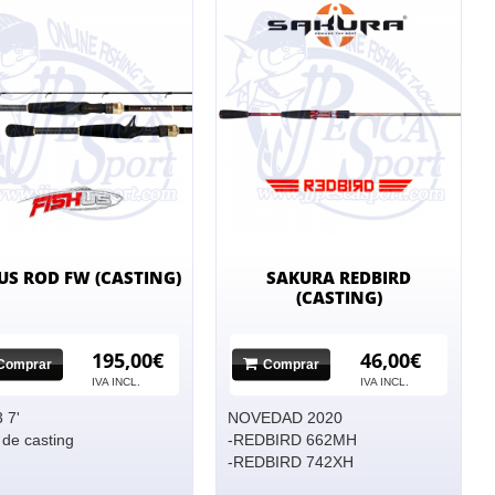
US ROD FW (CASTING)
SAKURA REDBIRD
(CASTING)
195,00€
46,00€
Comprar
Comprar
IVA INCL.
IVA INCL.
 7'
NOVEDAD 2020
de casting
-REDBIRD 662MH
-REDBIRD 742XH