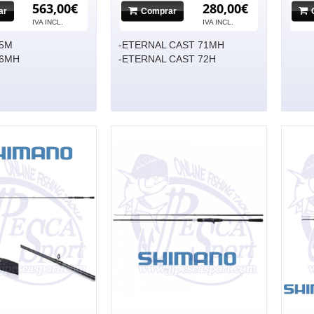
563,00€
280,00€
ar
Comprar
IVA INCL.
No hay imagen
IVA INCL.
75M
-ETERNAL CAST 71MH
76MH
-ETERNAL CAST 72H