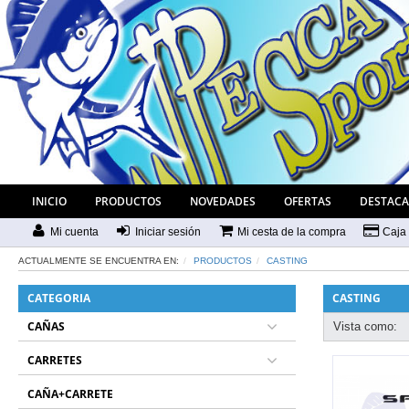
INICIO
PRODUCTOS
NOVEDADES
OFERTAS
DESTAC
Mi cuenta
Iniciar sesión
Mi cesta de la compra
Caja
ACTUALMENTE SE ENCUENTRA EN:
PRODUCTOS
CASTING
CATEGORIA
CASTING
CAÑAS
Vista como:
CARRETES
CAÑA+CARRETE