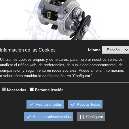
Idioma
Información de las Cookies
Utilizamos cookies propias y de terceros, para mejorar nuestros servicios,
analizar el tráfico web, de preferencias, de publicidad comportamental, de
compartición y seguimiento en redes sociales. Puede ampliar información,
DAIWA CATALINA BAY JIGGING
o saber cómo cambiar la configuración, en “Configurar.”
Necesarias
Personalización
374,00€
Comprar
IVA INCL.
Rechazar todas
Aceptar todas
-CATALINA BAY JIGGING 200SHL
Carrete de casting para jigging en el mar.
Aceptar seleccionadas
Configurar