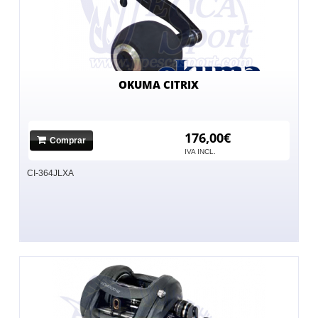
OKUMA CITRIX
176,00€
Comprar
IVA INCL.
CI-364JLXA