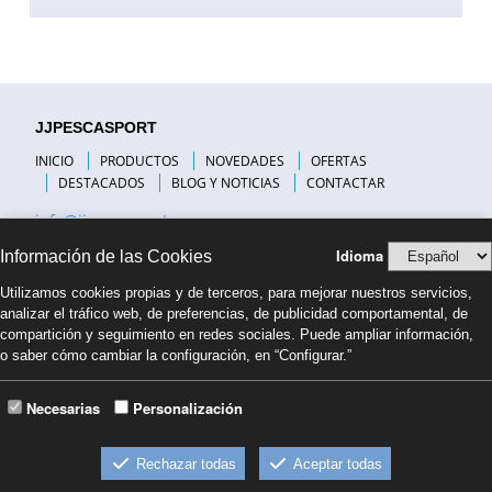
JJPESCASPORT
INICIO
PRODUCTOS
NOVEDADES
OFERTAS
DESTACADOS
BLOG Y NOTICIAS
CONTACTAR
info@jjpescasport.com
Idioma
Información de las Cookies
INFORMACIÓN DE INTERÉS
Utilizamos cookies propias y de terceros, para mejorar nuestros servicios,
VISITANOS
analizar el tráfico web, de preferencias, de publicidad comportamental, de
PREGUNTAS FRECUENTES
compartición y seguimiento en redes sociales. Puede ampliar información,
COMPAÑÍAS DE TRANSPORTE
o saber cómo cambiar la configuración, en “Configurar.”
FORMAS DE PAGO
NUESTRO BLOG
Necesarias
Personalización
BLOG PESCA COSTA BRAVA
CONDICIONES DE VENTA
Rechazar todas
Aceptar todas