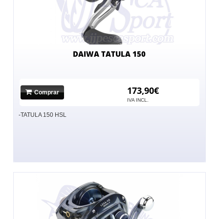
DAIWA TATULA 150
173,90€
Comprar
IVA INCL.
-TATULA 150 HSL