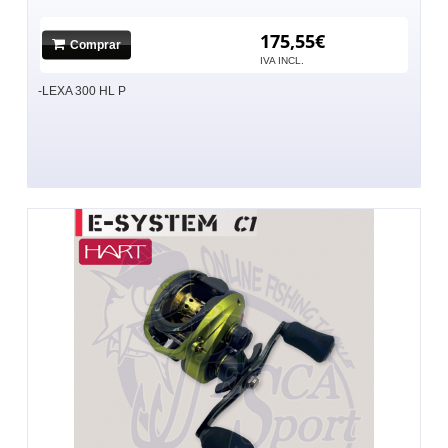
175,55€
Comprar
IVA INCL.
-LEXA 300 HL P