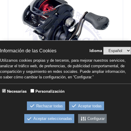
Idioma
Información de las Cookies
Utilizamos cookies propias y de terceros, para mejorar nuestros servicios,
analizar el tráfico web, de preferencias, de publicidad comportamental, de
compartición y seguimiento en redes sociales. Puede ampliar información,
DAIWA FUEGO CT
o saber cómo cambiar la configuración, en “Configurar.”
Necesarias
Personalización
121,50€
Comprar
IVA INCL.
Rechazar todas
Aceptar todas
-FUEGO CT 100HL
-FUEGO CT 100HSL
Aceptar seleccionadas
Configurar