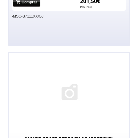
201,50€
Comprar
No hay imagen
IVA INCL.
-MSC-B7111XX/GJ