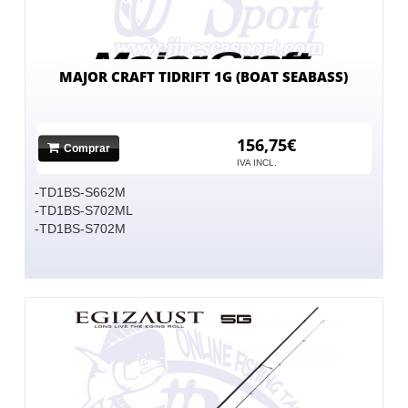
MAJOR CRAFT TIDRIFT 1G (BOAT SEABASS)
156,75€
Comprar
IVA INCL.
-TD1BS-S662M
-TD1BS-S702ML
-TD1BS-S702M