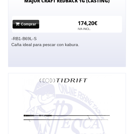
MAJOR CRAFT REDBACK 1G (CASTING)
174,20€
Comprar
No hay imagen
IVA INCL.
-RB1-B69L-S
Caña ideal para pescar con kabura.