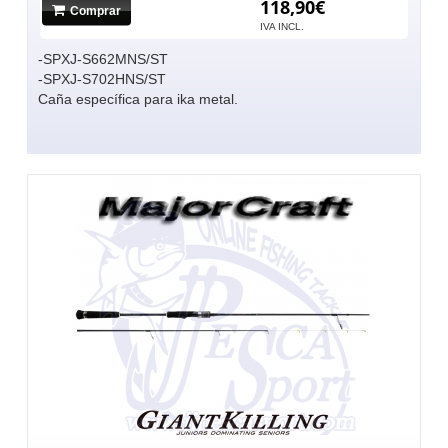
118,90€
Comprar
IVA INCL.
-SPXJ-S662MNS/ST
-SPXJ-S702HNS/ST
Caña específica para ika metal.