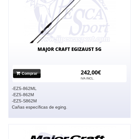
MAJOR CRAFT EGIZAUST 5G
242,00€
Comprar
IVA INCL.
-EZ5-862ML
-EZ5-862M
-EZ5-S862M
Cañas específicas de eging.