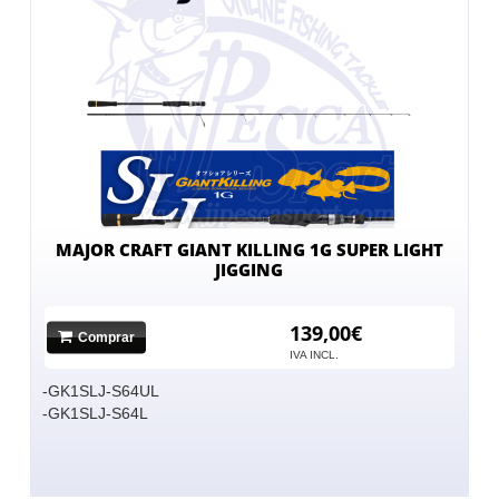
MAJOR CRAFT GIANT KILLING 1G SUPER LIGHT
JIGGING
139,00€
Comprar
IVA INCL.
-GK1SLJ-S64UL
-GK1SLJ-S64L