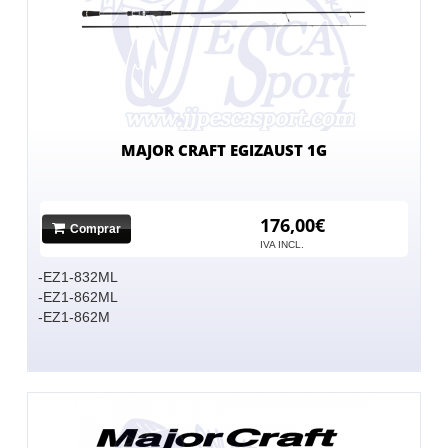
MAJOR CRAFT EGIZAUST 1G
176,00€
Comprar
IVA INCL.
-EZ1-832ML
-EZ1-862ML
-EZ1-862M