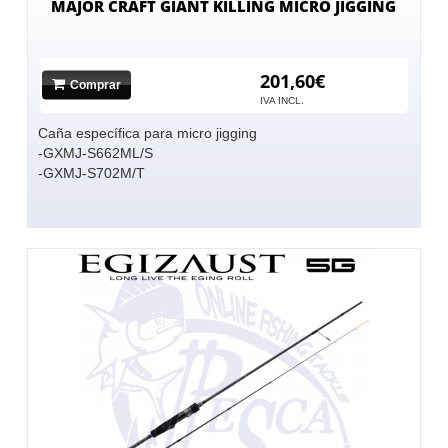
MAJOR CRAFT GIANT KILLING MICRO JIGGING
201,60€
Comprar
IVA INCL.
Caña específica para micro jigging
-GXMJ-S662ML/S
-GXMJ-S702M/T