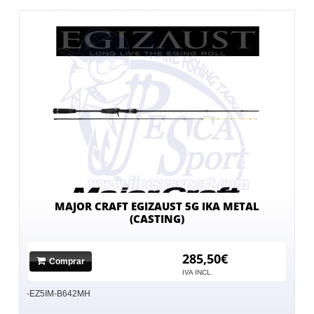
MAJOR CRAFT EGIZAUST 5G IKA METAL
(CASTING)
285,50€
Comprar
IVA INCL.
-EZ5IM-B642MH