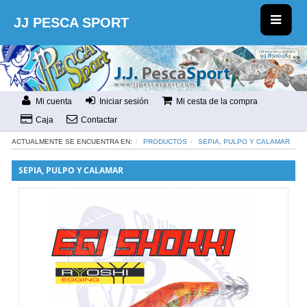
JJ PESCA SPORT
Mi cuenta
Iniciar sesión
Mi cesta de la compra
Caja
Contactar
ACTUALMENTE SE ENCUENTRA EN:
PRODUCTOS
SEPIA, PULPO Y CALAMAR
SEPIA, PULPO Y CALAMAR