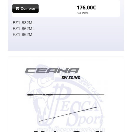
176,00€
Comprar
IVA INCL.
-EZ1-832ML
-EZ1-862ML
-EZ1-862M