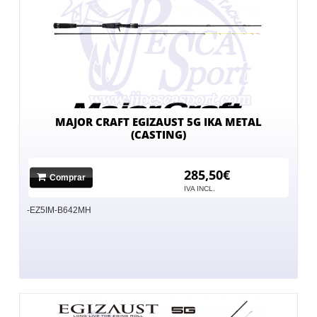
MAJOR CRAFT EGIZAUST 5G IKA METAL
(CASTING)
285,50€
Comprar
IVA INCL.
-EZ5IM-B642MH