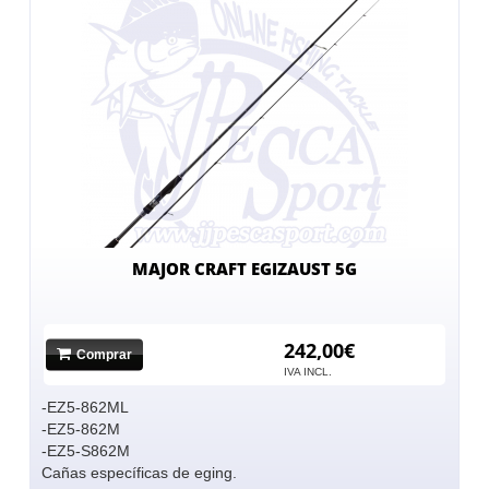
MAJOR CRAFT EGIZAUST 5G
242,00€
Comprar
IVA INCL.
-EZ5-862ML
-EZ5-862M
-EZ5-S862M
Cañas específicas de eging.