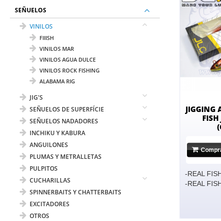
SEÑUELOS
VINILOS
FIIISH
VINILOS MAR
VINILOS AGUA DULCE
VINILOS ROCK FISHING
ALABAMA RIG
JIG'S
JIGGING 
SEÑUELOS DE SUPERFÍCIE
FISH
SEÑUELOS NADADORES
INCHIKU Y KABURA
ANGUILONES
Compr
PLUMAS Y METRALLETAS
PULPITOS
-REAL FIS
CUCHARILLAS
-REAL FIS
SPINNERBAITS Y CHATTERBAITS
EXCITADORES
OTROS