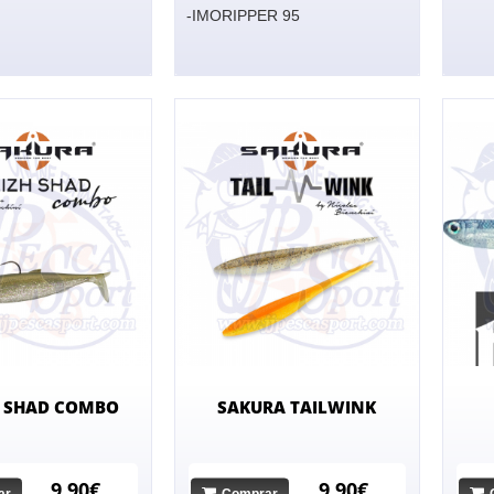
-IMORIPPER 95
H SHAD COMBO
SAKURA TAILWINK
9,90€
9,90€
ar
Comprar