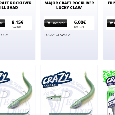
RAFT ROCKLIVER
MAJOR CRAFT ROCKLIVER
FII
TILL SHAD
LUCKY CLAW
8,15€
6,00€
ar
Comprar
IVA INCL.
IVA INCL.
 6 CM.
-LUCKY CLAW 3.2"