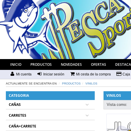
INICIO
PRODUCTOS
NOVEDADES
OFERTAS
DESTAC
Mi cuenta
Iniciar sesión
Mi cesta de la compra
Caja
ACTUALMENTE SE ENCUENTRA EN:
PRODUCTOS
VINILOS
CATEGORIA
VINILOS
CAÑAS
Vista como:
CARRETES
CAÑA+CARRETE