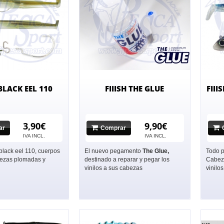
 BLACK EEL 110
FIIISH THE GLUE
FII
3,90€
9,90€
ar
Comprar
IVA INCL.
IVA INCL.
black eel 110, cuerpos
El nuevo pegamento
The
Glue
,
Todo p
abezas plomadas y
destinado a reparar y pegar los
Cabez
vinilos a sus cabezas
vinilos