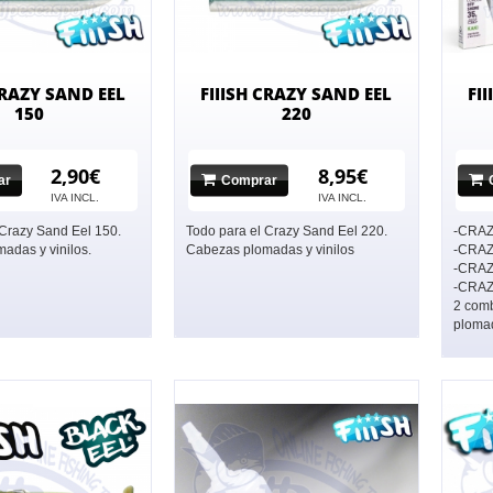
CRAZY SAND EEL
FIIISH CRAZY SAND EEL
FI
150
220
2,90€
8,95€
ar
Comprar
IVA INCL.
IVA INCL.
 Crazy Sand Eel 150.
Todo para el Crazy Sand Eel 220.
-CRAZ
adas y vinilos.
Cabezas plomadas y vinilos
-CRAZ
-CRAZ
-CRAZ
2 comb
ploma