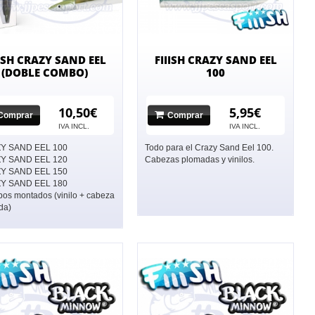
IISH CRAZY SAND EEL
FIIISH CRAZY SAND EEL
(DOBLE COMBO)
100
10,50€
5,95€
Comprar
Comprar
IVA INCL.
IVA INCL.
Y SAND EEL 100
Todo para el Crazy Sand Eel 100.
Y SAND EEL 120
Cabezas plomadas y vinilos.
Y SAND EEL 150
Y SAND EEL 180
os montados (vinilo + cabeza
da)