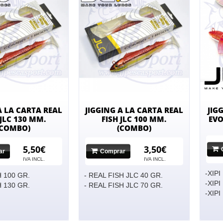
A LA CARTA REAL
JIGGING A LA CARTA REAL
JIG
 JLC 130 MM.
FISH JLC 100 MM.
EVO
(COMBO)
(COMBO)
5,50€
3,50€
ar
Comprar
IVA INCL.
IVA INCL.
-XIP
H 100 GR.
- REAL FISH JLC 40 GR.
-XIP
H 130 GR.
- REAL FISH JLC 70 GR.
-XIP