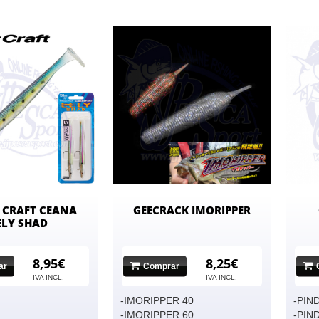
 CRAFT CEANA
GEECRACK IMORIPPER
ELY SHAD
8,95€
8,25€
ar
Comprar
IVA INCL.
IVA INCL.
-IMORIPPER 40
-PIND
-IMORIPPER 60
-PIND