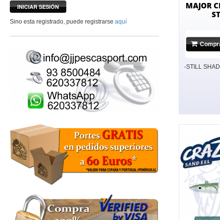
MAJOR C
INICIAR SESIÓN
S
Sino esta registrado, puede registrarse
aquí
Compr
-STILL SHAD