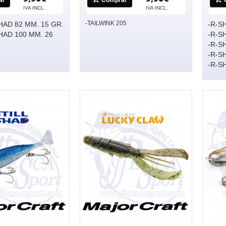
IVA INCL.
IVA INCL.
-TAILWINK 205
HAD 82 MM. 15 GR.
-R-S
HAD 100 MM. 26
-R-S
-R-S
-R-S
-R-S