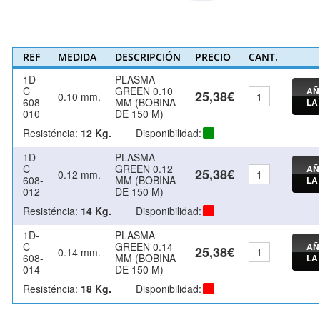
REF
MEDIDA
DESCRIPCIÓN
PRECIO
CANT.
1D-
PLASMA
C
GREEN 0.10
AÑ
25,38€
0.10 mm.
608-
MM (BOBINA
LA
010
DE 150 M)
Resisténcia:
12 Kg.
Disponibilidad:
1D-
PLASMA
C
GREEN 0.12
AÑ
25,38€
0.12 mm.
608-
MM (BOBINA
LA
012
DE 150 M)
Resisténcia:
14 Kg.
Disponibilidad:
1D-
PLASMA
C
GREEN 0.14
AÑ
25,38€
0.14 mm.
608-
MM (BOBINA
LA
014
DE 150 M)
Resisténcia:
18 Kg.
Disponibilidad: