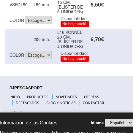
15 CM.
6,50€
VSKO150
150 mm.
(BLÍSTER DE
6 UNIDADES)
Disponibilidad:
COLOR
No hay stock!
L16 KONNEL
20 CM.
6,70€
200 mm.
(BLÍSTER DE
4 UNIDADES)
Disponibilidad:
COLOR
No hay stock!
JJPESCASPORT
INICIO
PRODUCTOS
NOVEDADES
OFERTAS
DESTACADOS
BLOG Y NOTICIAS
CONTACTAR
info@jjpescasport.com
Idioma
Información de las Cookies
INFORMACIÓN DE INTERÉS
Utilizamos cookies propias y de terceros, para mejorar nuestros servicios,