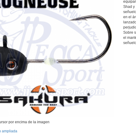
equipar
Shad y S
señuelo
en el á
lanzado
perjudic
Sobre s
el mant
señuelo
ursor por encima de la imagen
n ampliada