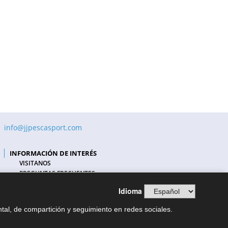
info@jjpescasport.com
INFORMACIÓN DE INTERÉS
VISITANOS
PREGUNTAS FRECUENTES
COMPAÑÍAS DE TRANSPORTE
Idioma
FORMAS DE PAGO
NUESTRO BLOG
ntal, de compartición y seguimiento en redes sociales.
BLOG PESCA COSTA BRAVA
CONDICIONES DE VENTA