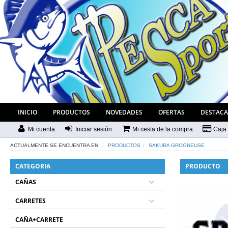
INICIO
PRODUCTOS
NOVEDADES
OFERTAS
DESTAC
Mi cuenta
Iniciar sesión
Mi cesta de la compra
Caja
ACTUALMENTE SE ENCUENTRA EN:
PRODUCTOS
SAKURA GROGNEUSE
CATEGORIA
PRODUCTO
CAÑAS
CARRETES
CAÑA+CARRETE