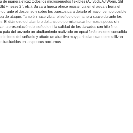
á de manera eficaz todos los microseñuelos flexibles (AJ Stick, AJ Worm, Slit
lit Finesse 2’’, etc.). Su cara hueca ofrece resistencia en el agua y frena el
 durante el descenso y sobre los puestos para dejarlo el mayor tiempo posible
rea de ataque. También hace vibrar el señuelo de manera suave durante los
s. El diámetro del alambre del anzuelo permite sacar hermosos peces sin
ar la presentación del señuelo ni la calidad de los clavados con hilo fino.
u pata del anzuelo un abultamiento realizado en epoxi fosforescente consolida
enimiento del señuelo y añade un atractivo muy particular cuando se utilizan
s traslúcidos en las pescas nocturnas.