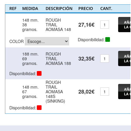
REF
MEDIDA
DESCRIPCIÓN
PRECIO
CANT.
148 mm.
ROUGH
AÑA
27,16€
38
TRAIL
LA 
gramos.
AOMASA 148
Disponibilidad:
COLOR
188 mm.
ROUGH
AÑA
32,35€
69
TRAIL
LA 
gramos.
AOMASA 188
Disponibilidad:
ROUGH
148 mm.
TRAIL
AÑA
28,02€
67
AOMASA
LA 
gramos.
148S
(SINKING)
Disponibilidad: