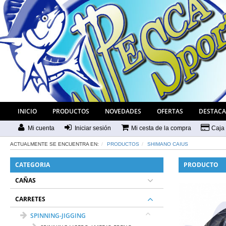
INICIO
PRODUCTOS
NOVEDADES
OFERTAS
DESTAC
Mi cuenta
Iniciar sesión
Mi cesta de la compra
Caja
ACTUALMENTE SE ENCUENTRA EN:
PRODUCTOS
SHIMANO CAIUS
CATEGORIA
PRODUCTO
CAÑAS
CARRETES
SPINNING-JIGGING