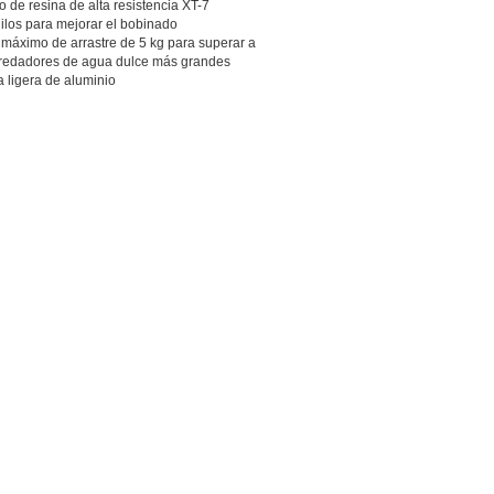
o de resina de alta resistencia XT-7
hilos para mejorar el bobinado
e máximo de arrastre de 5 kg para superar a
redadores de agua dulce más grandes
a ligera de aluminio