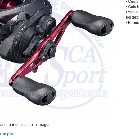
• Cuerp
• Guía 
• Ajust
los dep
• Bobin
ursor por encima de la imagen
n ampliada