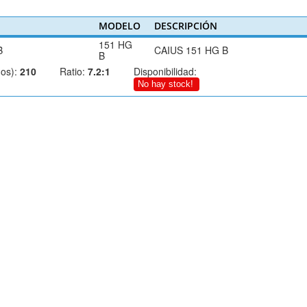
MODELO
DESCRIPCIÓN
151 HG
B
CAIUS 151 HG B
B
os):
210
Ratio:
7.2:1
Disponibilidad:
No hay stock!