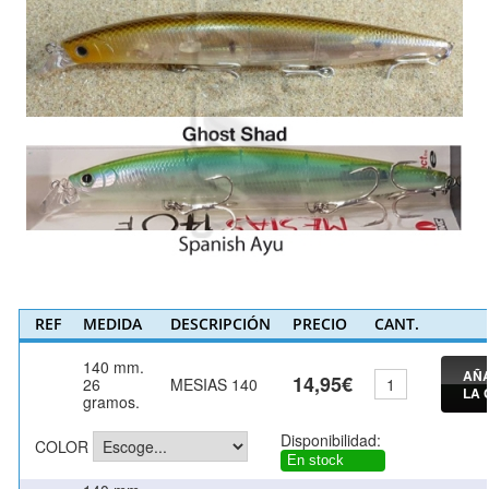
REF
MEDIDA
DESCRIPCIÓN
PRECIO
CANT.
140 mm.
AÑA
14,95€
26
MESIAS 140
LA 
gramos.
Disponibilidad:
COLOR
En stock