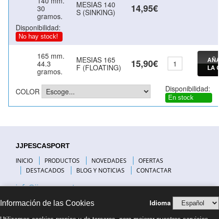
140 mm.
MESIAS 140
14,95€
30
S (SINKING)
gramos.
Disponibilidad:
No hay stock!
165 mm.
MESIAS 165
AÑA
15,90€
44.3
F (FLOATING)
LA 
gramos.
Disponibilidad:
COLOR
En stock
JJPESCASPORT
INICIO
PRODUCTOS
NOVEDADES
OFERTAS
DESTACADOS
BLOG Y NOTICIAS
CONTACTAR
info@jjpescasport.com
Idioma
Información de las Cookies
INFORMACIÓN DE INTERÉS