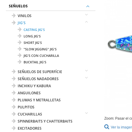
SEÑUELOS
VINILOS
JIG'S
CASTING JIG'S
LONG JIG'S
SHORT JIG'S
"SLOW JIGGING" JIG'S
JIG'S CON CUCHARILLA
BUCKTAIL JIG'S
SEÑUELOS DE SUPERFÍCIE
SEÑUELOS NADADORES
INCHIKU Y KABURA
ANGUILONES
PLUMAS Y METRALLETAS
PULPITOS
CUCHARILLAS
Zoom: Pasar el c
SPINNERBAITS Y CHATTERBAITS
Ver la image
EXCITADORES