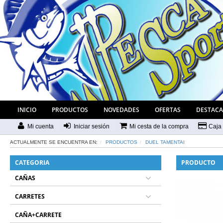
INICIO
PRODUCTOS
NOVEDADES
OFERTAS
DESTAC
Mi cuenta
Iniciar sesión
Mi cesta de la compra
Caja
ACTUALMENTE SE ENCUENTRA EN:
PRODUCTOS
DUEL TAMENTAI
CATEGORIA
PRODUCTO
CAÑAS
CARRETES
CAÑA+CARRETE