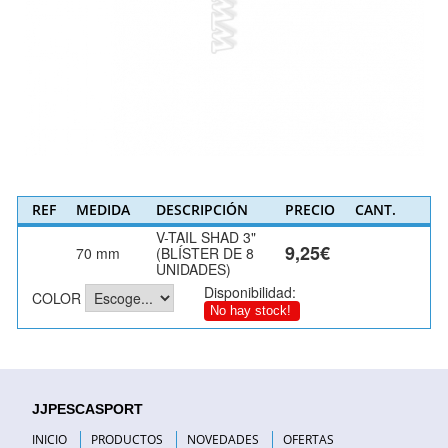
REF
MEDIDA
DESCRIPCIÓN
PRECIO
CANT.
V-TAIL SHAD 3"
9,25€
70 mm
(BLÍSTER DE 8
UNIDADES)
Disponibilidad:
COLOR
No hay stock!
JJPESCASPORT
INICIO
PRODUCTOS
NOVEDADES
OFERTAS