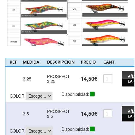
REF
MEDIDA
DESCRIPCIÓN
PRECIO
CANT.
PROSPECT
AÑA
14,50€
3.25
3.25
LA 
Disponibilidad:
COLOR
PROSPECT
AÑA
14,50€
3.5
3.5
LA 
Disponibilidad:
COLOR