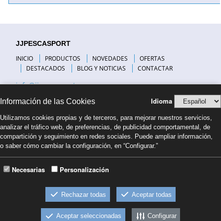
JJPESCASPORT
INICIO
PRODUCTOS
NOVEDADES
OFERTAS
DESTACADOS
BLOG Y NOTICIAS
CONTACTAR
info@jjpescasport.com
Idioma
Información de las Cookies
INFORMACIÓN DE INTERÉS
Utilizamos cookies propias y de terceros, para mejorar nuestros servicios,
VISITANOS
analizar el tráfico web, de preferencias, de publicidad comportamental, de
PREGUNTAS FRECUENTES
compartición y seguimiento en redes sociales. Puede ampliar información,
COMPAÑÍAS DE TRANSPORTE
o saber cómo cambiar la configuración, en “Configurar.”
FORMAS DE PAGO
NUESTRO BLOG
BLOG PESCA COSTA BRAVA
Necesarias
Personalización
CONDICIONES DE VENTA
Rechazar todas
Aceptar todas
Condiciones de venta
Politica de privacidad
Aviso
Aceptar seleccionadas
Configurar