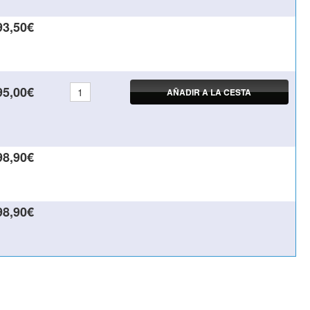
93,50€
95,00€
AÑADIR A LA CESTA
98,90€
98,90€