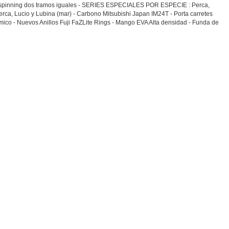
spinning dos tramos iguales - SERIES ESPECIALES POR ESPECIE : Perca,
erca, Lucio y Lubina (mar) - Carbono Mitsubishi Japan IM24T - Porta carretes
ico - Nuevos Anillos Fuji FaZLite Rings - Mango EVA Alta densidad - Funda de