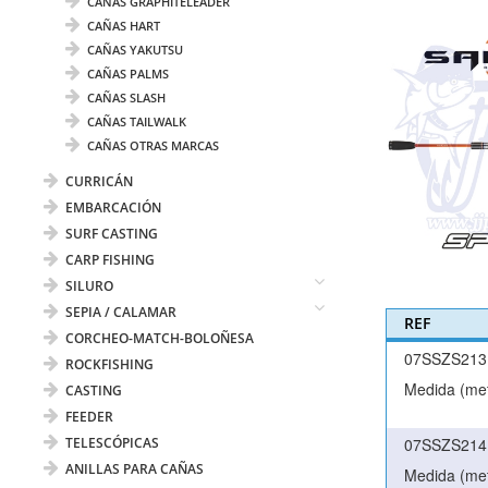
CAÑAS GRAPHITELEADER
CAÑAS HART
CAÑAS YAKUTSU
CAÑAS PALMS
CAÑAS SLASH
CAÑAS TAILWALK
CAÑAS OTRAS MARCAS
CURRICÁN
EMBARCACIÓN
SURF CASTING
CARP FISHING
SILURO
SEPIA / CALAMAR
REF
CORCHEO-MATCH-BOLOÑESA
07SSZS213
ROCKFISHING
Medida (met
CASTING
FEEDER
TELESCÓPICAS
07SSZS214
ANILLAS PARA CAÑAS
Medida (met