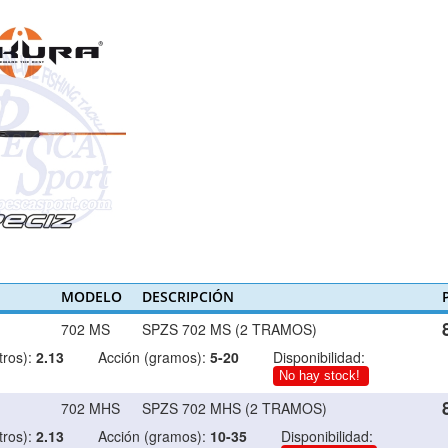
MODELO
DESCRIPCIÓN
702 MS
SPZS 702 MS (2 TRAMOS)
ros):
2.13
Acción (gramos):
5-20
Disponibilidad:
No hay stock!
702 MHS
SPZS 702 MHS (2 TRAMOS)
ros):
2.13
Acción (gramos):
10-35
Disponibilidad: