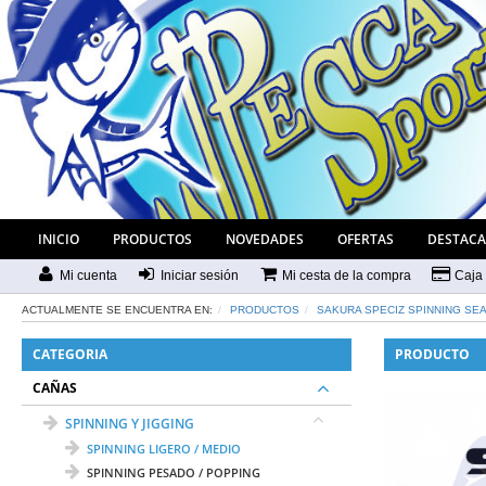
INICIO
PRODUCTOS
NOVEDADES
OFERTAS
DESTAC
Mi cuenta
Iniciar sesión
Mi cesta de la compra
Caja
ACTUALMENTE SE ENCUENTRA EN:
PRODUCTOS
SAKURA SPECIZ SPINNING SE
CATEGORIA
PRODUCTO
CAÑAS
SPINNING Y JIGGING
SPINNING LIGERO / MEDIO
SPINNING PESADO / POPPING