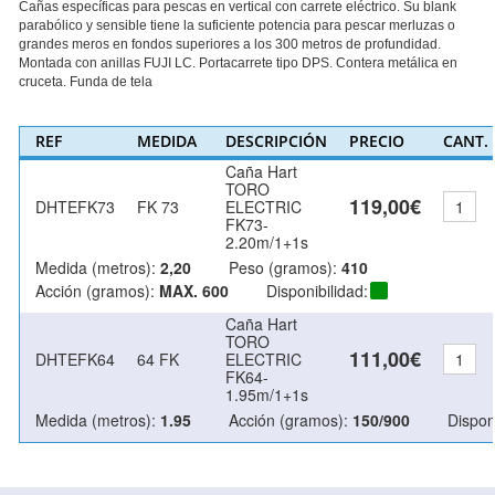
Cañas específicas para pescas en vertical con carrete eléctrico. Su blank
parabólico y sensible tiene la suficiente potencia para pescar merluzas o
grandes meros en fondos superiores a los 300 metros de profundidad.
Montada con anillas FUJI LC. Portacarrete tipo DPS. Contera metálica en
cruceta. Funda de tela
REF
MEDIDA
DESCRIPCIÓN
PRECIO
CANT.
Caña Hart
TORO
119,00€
DHTEFK73
FK 73
ELECTRIC
FK73-
2.20m/1+1s
Medida (metros):
2,20
Peso (gramos):
410
Acción (gramos):
MAX. 600
Disponibilidad:
Caña Hart
TORO
111,00€
DHTEFK64
64 FK
ELECTRIC
FK64-
1.95m/1+1s
Medida (metros):
1.95
Acción (gramos):
150/900
Disponi