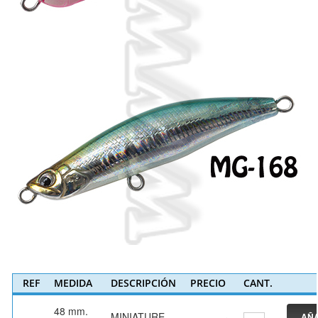
REF
MEDIDA
DESCRIPCIÓN
PRECIO
CANT.
48 mm.
MINIATURE
AÑA