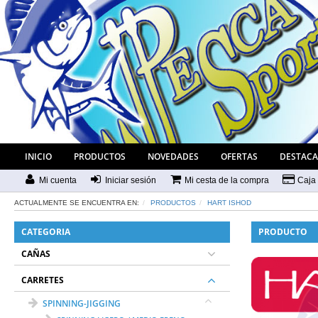
INICIO
PRODUCTOS
NOVEDADES
OFERTAS
DESTAC
Mi cuenta
Iniciar sesión
Mi cesta de la compra
Caja
ACTUALMENTE SE ENCUENTRA EN:
PRODUCTOS
HART ISHOD
CATEGORIA
PRODUCTO
CAÑAS
CARRETES
SPINNING-JIGGING