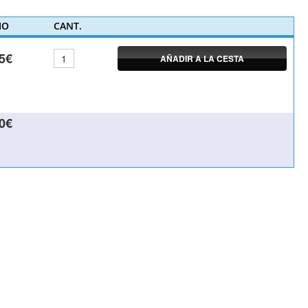
IO
CANT.
5€
AÑADIR A LA CESTA
0€