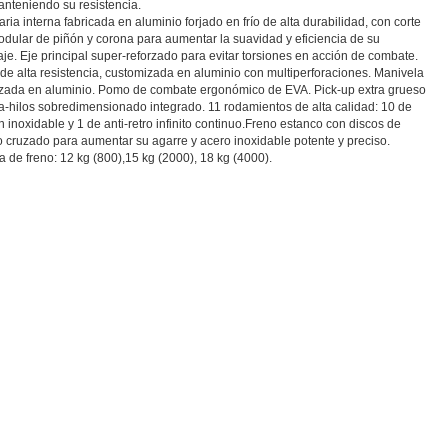
nteniendo su resistencia.
ria interna fabricada en aluminio forjado en frío de alta durabilidad, con corte
dular de piñón y corona para aumentar la suavidad y eficiencia de su
je. Eje principal super-reforzado para evitar torsiones en acción de combate.
de alta resistencia, customizada en aluminio con multiperforaciones. Manivela
ada en aluminio. Pomo de combate ergonómico de EVA. Pick-up extra grueso
a-hilos sobredimensionado integrado. 11 rodamientos de alta calidad: 10 de
n inoxidable y 1 de anti-retro infinito continuo.Freno estanco con discos de
 cruzado para aumentar su agarre y acero inoxidable potente y preciso.
a de freno: 12 kg (800),15 kg (2000), 18 kg (4000).