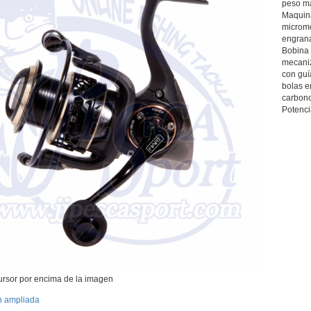
peso ma
Maquina
micromo
engrana
Bobina 
mecaniz
con guí
bolas e
carbono
Potenci
ursor por encima de la imagen
n ampliada