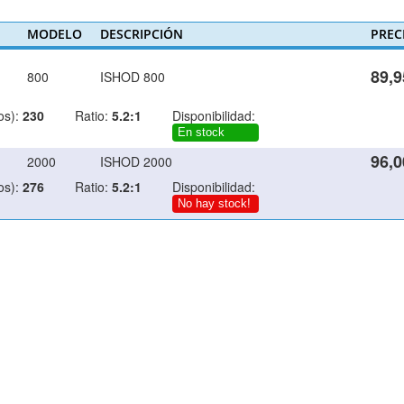
MODELO
DESCRIPCIÓN
PREC
89,9
800
ISHOD 800
s):
230
Ratio:
5.2:1
Disponibilidad:
En stock
96,0
2000
ISHOD 2000
s):
276
Ratio:
5.2:1
Disponibilidad:
No hay stock!