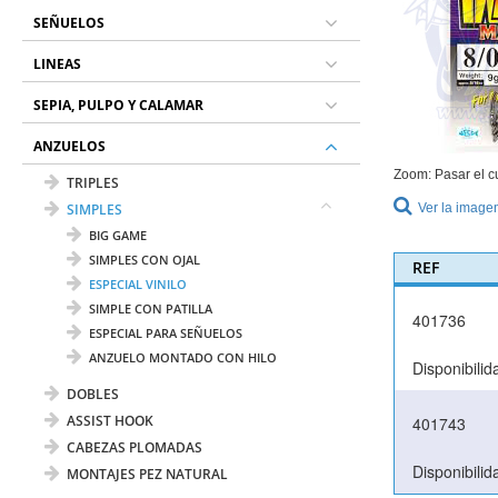
SEÑUELOS
LINEAS
SEPIA, PULPO Y CALAMAR
ANZUELOS
Zoom: Pasar el c
TRIPLES
SIMPLES
Ver la image
BIG GAME
SIMPLES CON OJAL
REF
ESPECIAL VINILO
SIMPLE CON PATILLA
401736
ESPECIAL PARA SEÑUELOS
ANZUELO MONTADO CON HILO
Disponibilid
DOBLES
ASSIST HOOK
401743
CABEZAS PLOMADAS
Disponibilid
MONTAJES PEZ NATURAL