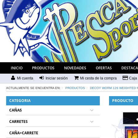
INICIO
PRODUCTOS
NOVEDADES
OFERTAS
DESTAC
Mi cuenta
Iniciar sesión
Mi cesta de la compra
Caja
ACTUALMENTE SE ENCUENTRA EN:
PRODUCTOS
DECOY WORM 126 WEIGHTED
CATEGORIA
PRODUCTO
CAÑAS
CARRETES
CAÑA+CARRETE