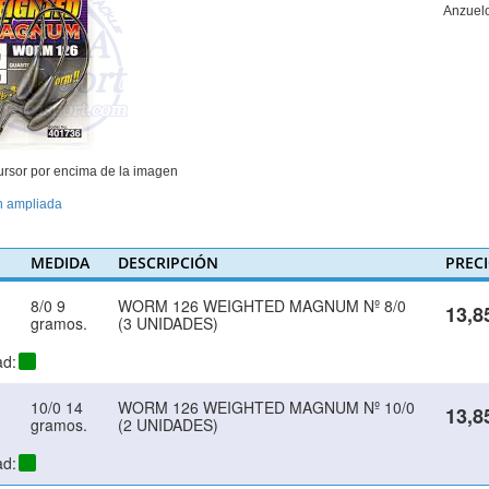
Anzuelo
ursor por encima de la imagen
n ampliada
MEDIDA
DESCRIPCIÓN
PREC
8/0 9
WORM 126 WEIGHTED MAGNUM Nº 8/0
13,8
gramos.
(3 UNIDADES)
ad:
10/0 14
WORM 126 WEIGHTED MAGNUM Nº 10/0
13,8
gramos.
(2 UNIDADES)
ad: