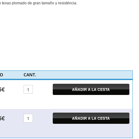
 texas plomado de gran tamaño y resisténcia.
IO
CANT.
5€
AÑADIR A LA CESTA
5€
AÑADIR A LA CESTA