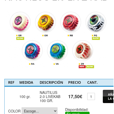
REF
MEDIDA
DESCRIPCIÓN
PRECIO
CANT.
NAUTILUS
AÑA
17,50€
100 gr.
2.0 LIVEKAB
LA 
100 GR.
Disponibilidad:
COLOR