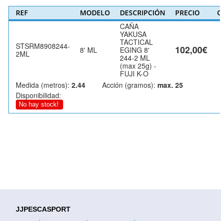
REF
MODELO
DESCRIPCIÓN
PRECIO
C
CAÑA
YAKUSA
TACTICAL
STSRM8908244-
102,00€
8' ML
EGING 8'
2ML
244-2 ML
(max 25g) -
FUJI K-O
Medida (metros):
2.44
Acción (gramos):
max. 25
Disponibilidad:
No hay stock!
JJPESCASPORT