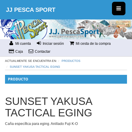
JJ PESCA SPORT
Mi cuenta
Iniciar sesión
Mi cesta de la compra
Caja
Contactar
ACTUALMENTE SE ENCUENTRA EN:
PRODUCTOS
SUNSET YAKUSA TACTICAL EGING
PRODUCTO
SUNSET YAKUSA
TACTICAL EGING
Caña específica para eging. Anillado Fuji K-O