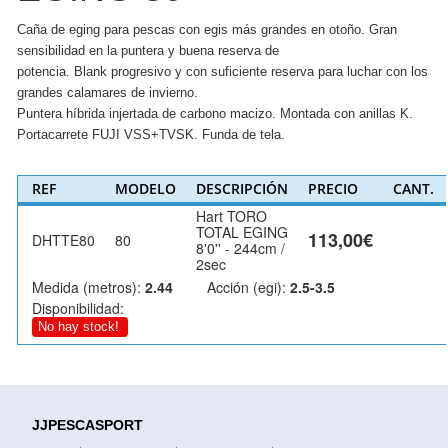
Caña de eging para pescas con egis más grandes en otoño. Gran
sensibilidad en la puntera y buena reserva de
potencia. Blank progresivo y con suficiente reserva para luchar con los
grandes calamares de invierno.
Puntera híbrida injertada de carbono macizo. Montada con anillas K.
Portacarrete FUJI VSS+TVSK. Funda de tela.
REF
MODELO
DESCRIPCIÓN
PRECIO
CANT.
Hart TORO
TOTAL EGING
113,00€
DHTTE80
80
8'0'' - 244cm /
2sec
Medida (metros):
2.44
Acción (egi):
2.5-3.5
Disponibilidad:
No hay stock!
JJPESCASPORT