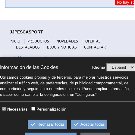
No hay st
JJPESCASPORT
INICIO
PRODUCTOS
NOVEDADES
OFERTAS
DESTACADOS
BLOG Y NOTICIAS
CONTACTAR
info@jjpescasport.com
Idioma
Información de las Cookies
INFORMACIÓN DE INTERÉS
Utilizamos cookies propias y de terceros, para mejorar nuestros servicios,
VISITANOS
analizar el tráfico web, de preferencias, de publicidad comportamental, de
PREGUNTAS FRECUENTES
compartición y seguimiento en redes sociales. Puede ampliar información,
COMPAÑÍAS DE TRANSPORTE
o saber cómo cambiar la configuración, en “Configurar.”
FORMAS DE PAGO
NUESTRO BLOG
BLOG PESCA COSTA BRAVA
Necesarias
Personalización
CONDICIONES DE VENTA
Rechazar todas
Aceptar todas