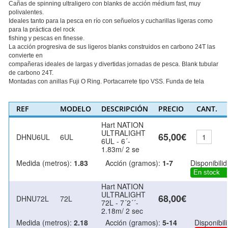
Cañas de spinning ultraligero con blanks de acción médium fast, muy
polivalentes.
Ideales tanto para la pesca en río con señuelos y cucharillas ligeras como
para la práctica del rock
fishing y pescas en finesse.
La acción progresiva de sus ligeros blanks construidos en carbono 24T las
convierte en
compañeras ideales de largas y divertidas jornadas de pesca. Blank tubular
de carbono 24T.
Montadas con anillas Fuji O Ring. Portacarrete tipo VSS. Funda de tela
REF
MODELO
DESCRIPCIÓN
PRECIO
CANT.
Hart NATION
ULTRALIGHT
65,00€
DHNU6UL
6UL
6UL - 6´-
1.83m/ 2 se
Medida (metros):
1.83
Acción (gramos):
1-7
Disponibilid
En stock
Hart NATION
ULTRALIGHT
68,00€
DHNU72L
72L
72L - 7´2´´-
2.18m/ 2 sec
Medida (metros):
2.18
Acción (gramos):
5-14
Disponibil