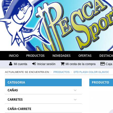
INICIO
PRODUCTOS
NOVEDADES
OFERTAS
DESTAC
Mi cuenta
Iniciar sesión
Mi cesta de la compra
Caja
ACTUALMENTE SE ENCUENTRA EN:
PRODUCTOS
DTD FLASH COLOR GLAVOC
CATEGORIA
PRODUCTO
CAÑAS
CARRETES
CAÑA+CARRETE