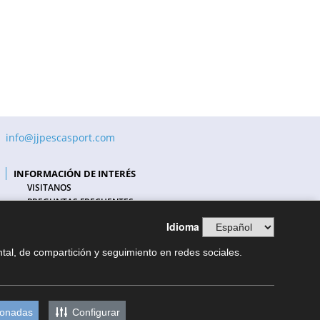
info@jjpescasport.com
INFORMACIÓN DE INTERÉS
VISITANOS
PREGUNTAS FRECUENTES
COMPAÑÍAS DE TRANSPORTE
Idioma
FORMAS DE PAGO
NUESTRO BLOG
ntal, de compartición y seguimiento en redes sociales.
BLOG PESCA COSTA BRAVA
CONDICIONES DE VENTA
ionadas
Configurar