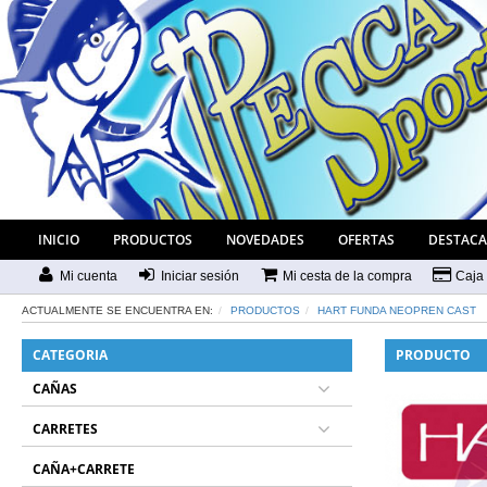
INICIO
PRODUCTOS
NOVEDADES
OFERTAS
DESTAC
Mi cuenta
Iniciar sesión
Mi cesta de la compra
Caja
ACTUALMENTE SE ENCUENTRA EN:
PRODUCTOS
HART FUNDA NEOPREN CAST
CATEGORIA
PRODUCTO
CAÑAS
CARRETES
CAÑA+CARRETE