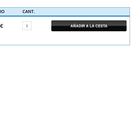
IO
CANT.
0€
AÑADIR A LA CESTA