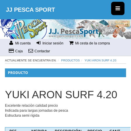
JJ PESCA SPORT
Mi cuenta
Iniciar sesión
Mi cesta de la compra
Caja
Contactar
ACTUALMENTE SE ENCUENTRA EN:
PRODUCTOS
YUKI ARON SURF 4.20
PRODUCTO
YUKI ARON SURF 4.20
Excelente relación calidad precio
Indicada para largas jornadas de pesca
Estructura semi rígida