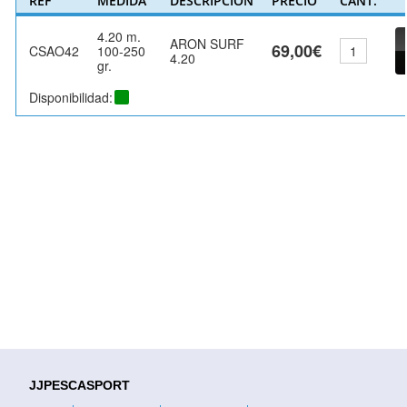
REF
MEDIDA
DESCRIPCIÓN
PRECIO
CANT.
4.20 m.
ARON SURF
69,00€
CSAO42
100-250
4.20
gr.
Disponibilidad:
JJPESCASPORT