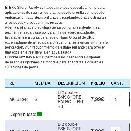
El BKK Shore Patrol+ se ha desarrollado específicamente para
aplicaciones de jigging ligero tanto desde la orilla como desde
embarcación. Las fibras brillantes y resplandecientes estimulan
a los peces y provocan más picadas.
Además, el anzuelo auxiliar cuenta con una resistente línea
auxiliar trenzada y una sólida anilla de acero inoxidable,
la característica punta de anzuelo Hand Ground de BKK,
extremadamente afilada para ofrecer una resistencia mínima a la
perforación, y un recubrimiento de estaño brillante para ofrecer
una excelente resistencia en agua salada.
El doble anzuelo auxiliar permite a los pescadores disponer
de múltiples opciones de montaje para adaptarse a diferentes
situaciones de pesca
REF
MEDIDA
DESCRIPCIÓN
PRECIO
CANT.
B/2 double
BKK SHORE
7,99€
AKEJ8040
S
PATROL+ BrT
nS
Disponibilidad:
B/2 double
BKK SHORE
7,99€
AKEJ8041
M