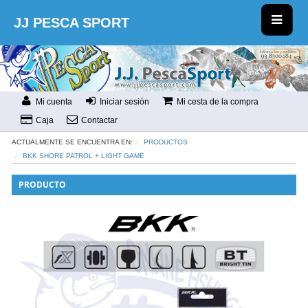
JJ PESCA SPORT
Mi cuenta
Iniciar sesión
Mi cesta de la compra
Caja
Contactar
ACTUALMENTE SE ENCUENTRA EN:
PRODUCTOS
BKK SHORE PATROL + LIGHT GAME
PRODUCTO