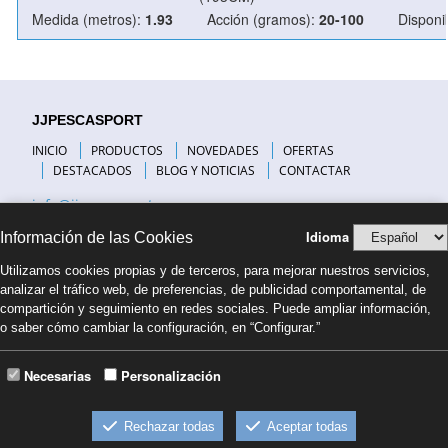
Medida (metros):
1.93
Acción (gramos):
20-100
Disponib
JJPESCASPORT
INICIO
PRODUCTOS
NOVEDADES
OFERTAS
DESTACADOS
BLOG Y NOTICIAS
CONTACTAR
info@jjpescasport.com
Idioma
Información de las Cookies
INFORMACIÓN DE INTERÉS
Utilizamos cookies propias y de terceros, para mejorar nuestros servicios,
VISITANOS
analizar el tráfico web, de preferencias, de publicidad comportamental, de
PREGUNTAS FRECUENTES
compartición y seguimiento en redes sociales. Puede ampliar información,
COMPAÑÍAS DE TRANSPORTE
o saber cómo cambiar la configuración, en “Configurar.”
FORMAS DE PAGO
NUESTRO BLOG
BLOG PESCA COSTA BRAVA
Necesarias
Personalización
CONDICIONES DE VENTA
Rechazar todas
Aceptar todas