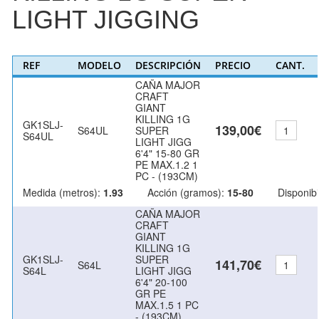
LIGHT JIGGING
REF
MODELO
DESCRIPCIÓN
PRECIO
CANT.
CAÑA MAJOR
CRAFT
GIANT
KILLING 1G
GK1SLJ-
139,00€
S64UL
SUPER
S64UL
LIGHT JIGG
6'4" 15-80 GR
PE MAX.1.2 1
PC - (193CM)
Medida (metros):
1.93
Acción (gramos):
15-80
Disponibi
CAÑA MAJOR
CRAFT
GIANT
KILLING 1G
GK1SLJ-
SUPER
141,70€
S64L
S64L
LIGHT JIGG
6'4" 20-100
GR PE
MAX.1.5 1 PC
- (193CM)