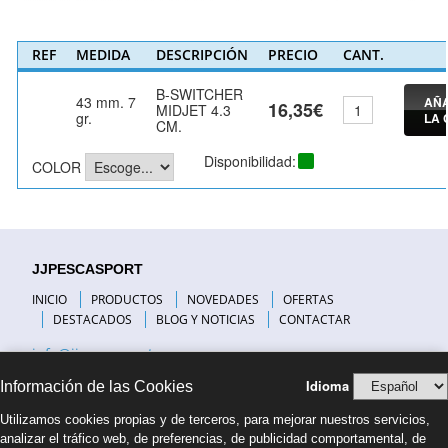
REF
MEDIDA
DESCRIPCIÓN
PRECIO
CANT.
B-SWITCHER
43 mm. 7
AÑA
16,35€
MIDJET 4.3
gr.
LA 
CM.
Disponibilidad:
COLOR
JJPESCASPORT
INICIO
PRODUCTOS
NOVEDADES
OFERTAS
DESTACADOS
BLOG Y NOTICIAS
CONTACTAR
info@jjpescasport.com
Idioma
Información de las Cookies
INFORMACIÓN DE INTERÉS
Utilizamos cookies propias y de terceros, para mejorar nuestros servicios,
VISITANOS
analizar el tráfico web, de preferencias, de publicidad comportamental, de
PREGUNTAS FRECUENTES