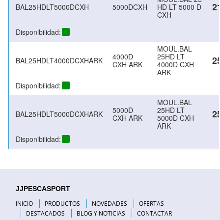
2
BAL25HDLT5000DCXH
5000DCXH
HD LT 5000 D
CXH
Disponibilidad:
MOUL.BAL
4000D
25HD LT
2
BAL25HDLT4000DCXHARK
CXH ARK
4000D CXH
ARK
Disponibilidad:
MOUL.BAL
5000D
25HD LT
2
BAL25HDLT5000DCXHARK
CXH ARK
5000D CXH
ARK
Disponibilidad:
JJPESCASPORT
INICIO
PRODUCTOS
NOVEDADES
OFERTAS
DESTACADOS
BLOG Y NOTICIAS
CONTACTAR