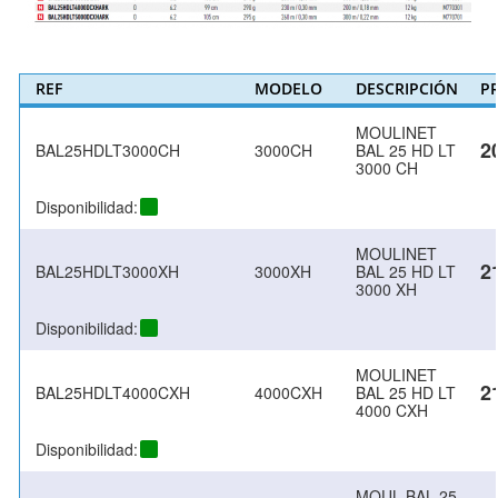
REF
MODELO
DESCRIPCIÓN
P
MOULINET
2
BAL25HDLT3000CH
3000CH
BAL 25 HD LT
3000 CH
Disponibilidad:
MOULINET
2
BAL25HDLT3000XH
3000XH
BAL 25 HD LT
3000 XH
Disponibilidad:
MOULINET
2
BAL25HDLT4000CXH
4000CXH
BAL 25 HD LT
4000 CXH
Disponibilidad:
MOUL.BAL 25