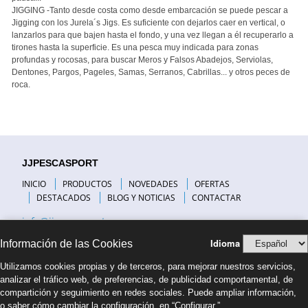
JIGGING -Tanto desde costa como desde embarcación se puede pescar a
Jigging con los Jurela´s Jigs. Es suficiente con dejarlos caer en vertical, o
lanzarlos para que bajen hasta el fondo, y una vez llegan a él recuperarlo a
tirones hasta la superficie. Es una pesca muy indicada para zonas
profundas y rocosas, para buscar Meros y Falsos Abadejos, Serviolas,
Dentones, Pargos, Pageles, Samas, Serranos, Cabrillas... y otros peces de
roca.
JJPESCASPORT
INICIO
PRODUCTOS
NOVEDADES
OFERTAS
DESTACADOS
BLOG Y NOTICIAS
CONTACTAR
info@jjpescasport.com
Idioma
Información de las Cookies
INFORMACIÓN DE INTERÉS
Utilizamos cookies propias y de terceros, para mejorar nuestros servicios,
VISITANOS
analizar el tráfico web, de preferencias, de publicidad comportamental, de
PREGUNTAS FRECUENTES
compartición y seguimiento en redes sociales. Puede ampliar información,
COMPAÑÍAS DE TRANSPORTE
o saber cómo cambiar la configuración, en “Configurar.”