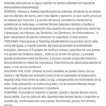
indicada para pescar al agua cuando no vemos actividad en superficie.
www.actiweb.es/jurelasjigs
JERKING -Pescar a Jerking significa pescar a tirones. El efecto es el mismo
que los dientes de sierra, pero más rápido y agresivo, lo que suele provocar
un ataque por reacción. La acción de pesca consiste en mantener la
puntera de la caña baja, e imprimir tirones laterales rápidos y fuertes a
nuestro jig. Es una recuperación muy buena con peces agresivos como las
Llampugas, las Anjovas, las Serviolas, los Dentones, los Palometones... o
para situaciones de peces comiendo en superficie, o muy activos.
TWICHING -Para pescar a Twiching mantendremos la puntera de la caña
cerca del agua, y cuando nuestro Jig haya alcanzado la profundidad
escogida, daremos 4-5 golpes de muñeca suaves, seguidos de una pausa,
4-5 golpes de muñeca, pausa... Esta es la acción de pesca. La picada
puede producirse entre los tirones, o incluso cuando el jig está inmóvil y
descendiendo en mitad de una pausa. Esta técnica se utiliza para pescar al
agua, o con peces recelosos.
WALKING THE DOG -¡Pasear al perro también se puede hacer con un
Jurela´s Jig! Basta con animarlo como si de un paseante se tratara pero
dejando más línea entre la caña y el jig, y exagerando los movimiento de la
caña. Esta animación se realiza muy bien con el modelo Minnow Head.
Adecuado con peces recelosos o inactivos.
PUMPING -Consiste en imprimir a nuestro Jurela´s Jig dos tirones secos
hacia arriba. Con la caña en alto, daremos dos tirones secos y seguidos a
nuestro jig, continuados por una pausa. Dos tirones, pausa, dos tirones,
pausa...