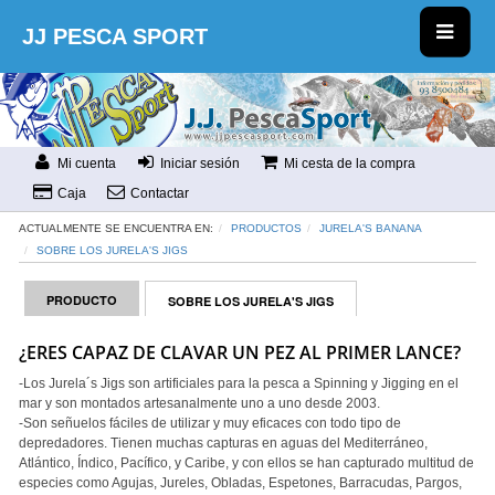
JJ PESCA SPORT
Mi cuenta
Iniciar sesión
Mi cesta de la compra
Caja
Contactar
ACTUALMENTE SE ENCUENTRA EN:
PRODUCTOS
JURELA'S BANANA
SOBRE LOS JURELA'S JIGS
PRODUCTO
SOBRE LOS JURELA'S JIGS
¿ERES CAPAZ DE CLAVAR UN PEZ AL PRIMER LANCE?
-Los Jurela´s Jigs son artificiales para la pesca a Spinning y Jigging en el
mar y son montados artesanalmente uno a uno desde 2003.
-Son señuelos fáciles de utilizar y muy eficaces con todo tipo de
depredadores. Tienen muchas capturas en aguas del Mediterráneo,
Atlántico, Índico, Pacífico, y Caribe, y con ellos se han capturado multitud de
especies como Agujas, Jureles, Obladas, Espetones, Barracudas, Pargos,