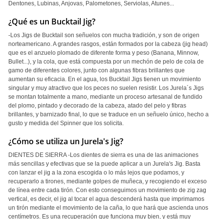
Dentones, Lubinas, Anjovas, Palometones, Serviolas, Atunes...
¿Qué es un Bucktail Jig?
-Los Jigs de Bucktail son señuelos con mucha tradición, y son de origen
norteamericano. A grandes rasgos, están formados por la cabeza (jig head)
que es el anzuelo plomado de diferente forma y peso (Banana, Minnow,
Bullet...), y la cola, que está compuesta por un mechón de pelo de cola de
gamo de diferentes colores, junto con algunas fibras brillantes que
aumentan su eficacia. En el agua, los Bucktail Jigs tienen un movimiento
singular y muy atractivo que los peces no suelen resistir. Los Jurela´s Jigs
se montan totalmente a mano, mediante un proceso artesanal de fundido
del plomo, pintado y decorado de la cabeza, atado del pelo y fibras
brillantes, y barnizado final, lo que se traduce en un señuelo único, hecho a
gusto y medida del Spinner que los solicita.
¿Cómo se utiliza un Jurela's Jig?
DIENTES DE SIERRA -Los dientes de sierra es una de las animaciones
más sencillas y efectivas que se la puede aplicar a un Jurela's Jig. Basta
con lanzar el jig a la zona escogida o lo más lejos que podamos, y
recuperarlo a tirones, mediante golpes de muñeca, y recogiendo el exceso
de línea entre cada tirón. Con esto conseguimos un movimiento de zig zag
vertical, es decir, el jig al tocar el agua descenderá hasta que imprimamos
un tirón mediante el movimiento de la caña, lo que hará que ascienda unos
centímetros. Es una recuperación que funciona muy bien, y está muy